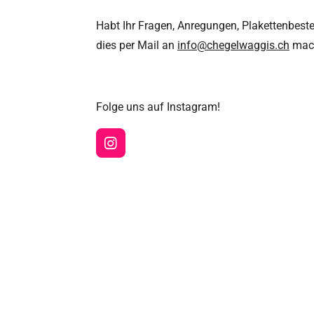
Habt Ihr Fragen, Anregungen, Plakettenbeste
dies per Mail an
info@chegelwaggis.ch
mac
Folge uns auf Instagram!
I
n
s
t
a
g
r
a
m